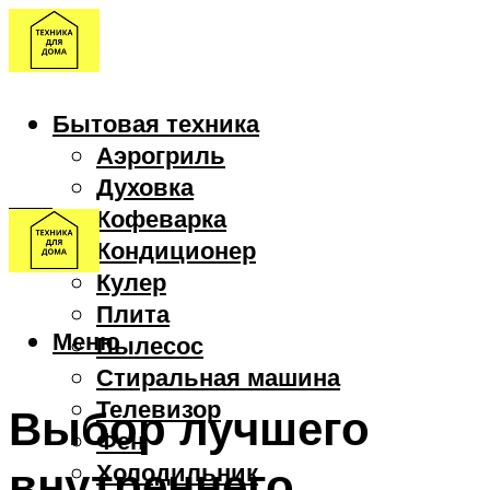
Бытовая техника
Аэрогриль
Духовка
Кофеварка
Кондиционер
Кулер
Плита
Меню
Пылесос
Стиральная машина
Телевизор
Выбор лучшего
Фен
внутреннего
Холодильник