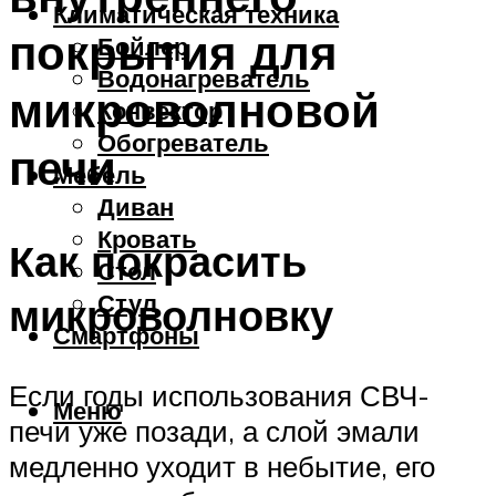
Климатическая техника
покрытия для
Бойлер
Водонагреватель
микроволновой
Конвектор
Обогреватель
печи
Мебель
Диван
Кровать
Как покрасить
Стол
Стул
микроволновку
Смартфоны
Если годы использования СВЧ-
Меню
печи уже позади, а слой эмали
медленно уходит в небытие, его