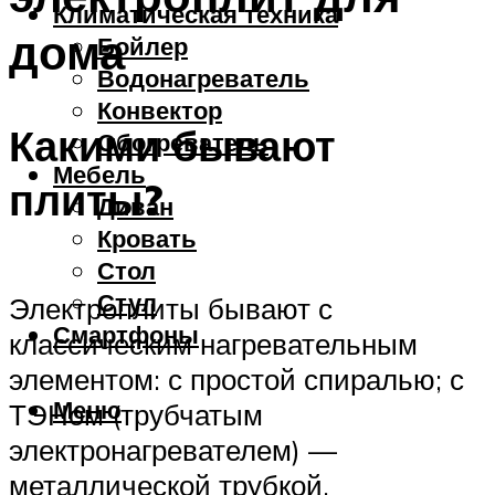
Климатическая техника
дома
Бойлер
Водонагреватель
Конвектор
Какими бывают
Обогреватель
Мебель
плиты?
Диван
Кровать
Стол
Стул
Электроплиты бывают с
Смартфоны
классическим нагревательным
элементом: с простой спиралью; с
Меню
ТЭНом (трубчатым
электронагревателем) —
металлической трубкой,