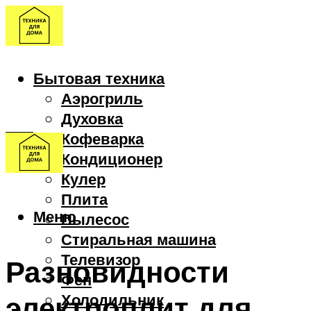
Бытовая техника
Аэрогриль
Духовка
Кофеварка
Кондиционер
Кулер
Плита
Меню
Пылесос
Стиральная машина
Телевизор
Разновидности
Фен
электроплит для
Холодильник