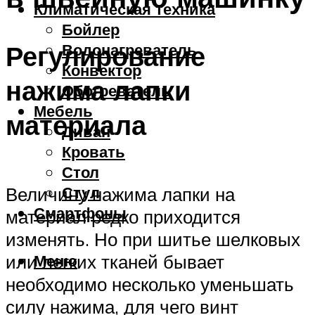
Климатическая техника
Бойлер
Регулирование
Водонагреватель
Конвектор
нажима лапки
Обогреватель
Мебель
материала
Диван
Кровать
Стол
Стул
Величину нажима лапки на
Смартфоны
материал редко приходится
изменять. Но при шитье шелковых
Меню
или легких тканей бывает
необходимо несколько уменьшать
силу нажима, для чего винт