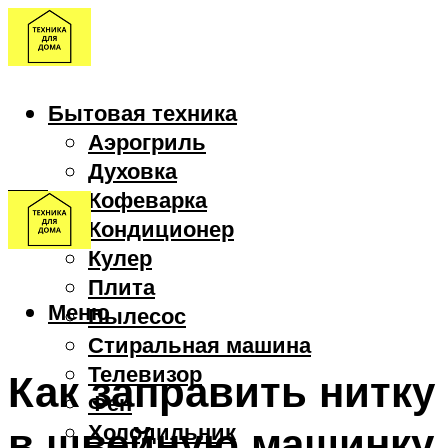
Бытовая техника
Аэрогриль
Духовка
Кофеварка
Кондиционер
Кулер
Плита
Меню
Пылесос
Стиральная машина
Телевизор
Как заправить нитку
Фен
в швейную машинку
Холодильник