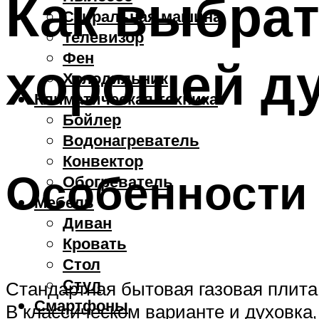
Как выбрат
Стиральная машина
Телевизор
Фен
хорошей д
Холодильник
Климатическая техника
Бойлер
Водонагреватель
Конвектор
Особенности 
Обогреватель
Мебель
Диван
Кровать
Стол
Стул
Стандартная бытовая газовая плита 
Смартфоны
В классическом варианте и духовка,