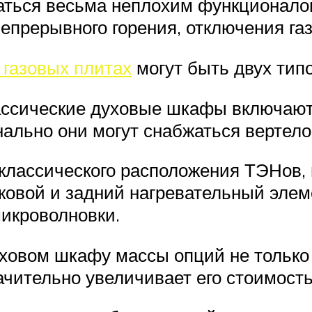
аться весьма неплохим функционало
епрерывного горения, отключения газ
 газовых плитах
могут быть двух типо
ассические духовые шкафы включают
ально они могут снабжаться вертелом
классического расположения
ТЭН
ов,
ковой и задний нагревательный элем
микроволновки.
уховом шкафу массы опций не тольк
ачительно увеличивает его стоимост