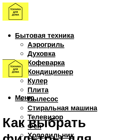
Бытовая техника
Аэрогриль
Духовка
Кофеварка
Кондиционер
Кулер
Плита
Меню
Пылесос
Стиральная машина
Телевизор
Как выбрать
Фен
фильтры для
Холодильник