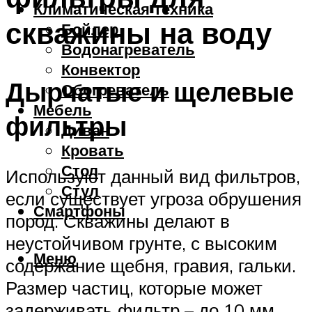
Климатическая техника
скважины на воду
Бойлер
Водонагреватель
Конвектор
Дырчатые и щелевые
Обогреватель
Мебель
фильтры
Диван
Кровать
Стол
Используют данный вид фильтров,
Стул
если существует угроза обрушения
Смартфоны
пород. Скважины делают в
неустойчивом грунте, с высоким
Меню
содержание щебня, гравия, гальки.
Размер частиц, которые может
задерживать фильтр – до 10 мм