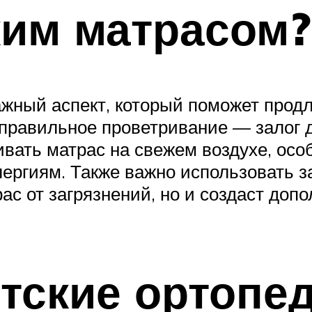
ким матрасом?
ажный аспект, который поможет продл
и правильное проветривание — залог 
ивать матрас на свежем воздухе, осо
лергиям. Также важно использовать 
рас от загрязнений, но и создаст до
етские ортопе