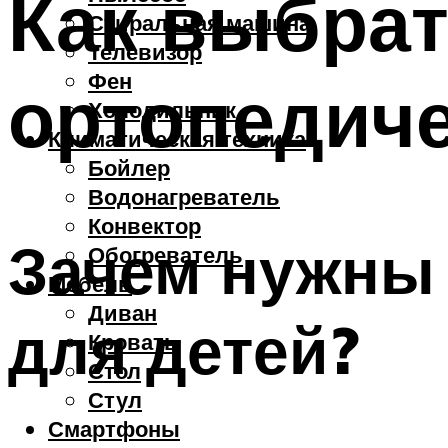
Как выбрат
Стиральная машина
Телевизор
Фен
ортопедиче
Холодильник
Климатическая техника
Бойлер
Водонагреватель
Конвектор
Зачем нужны
Обогреватель
Мебель
Диван
для детей?
Кровать
Стол
Стул
Смартфоны