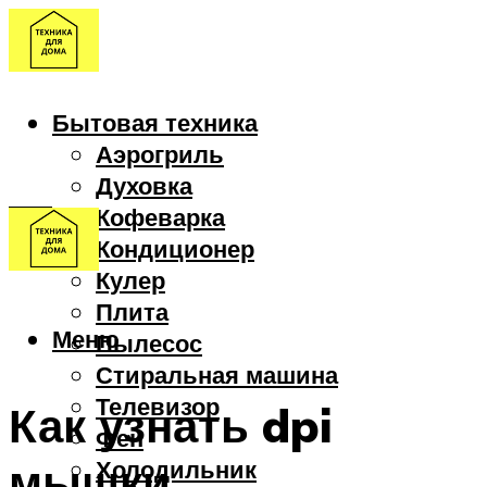
Бытовая техника
Аэрогриль
Духовка
Кофеварка
Кондиционер
Кулер
Плита
Меню
Пылесос
Стиральная машина
Телевизор
Как узнать dpi
Фен
мышки
Холодильник