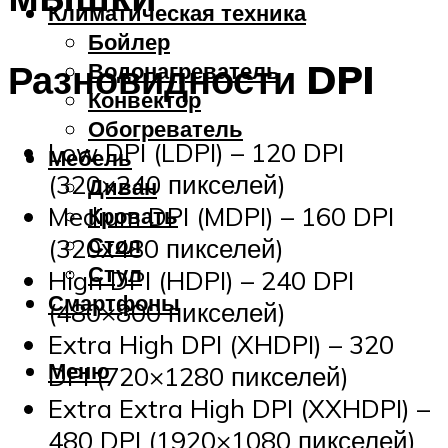
Климатическая техника
Бойлер
Разновидности DPI
Водонагреватель
Конвектор
Обогреватель
Low DPI (LDPI) – 120 DPI
Мебель
(320×240 пикселей)
Диван
Medium DPI (MDPI) – 160 DPI
Кровать
Стол
(320х480 пикселей)
Стул
High DPI (HDPI) – 240 DPI
Смартфоны
(480×800 пикселей)
Extra High DPI (XHDPI) – 320
Меню
DPI (720×1280 пикселей)
Extra Extra High DPI (XXHDPI) –
480 DPI (1920×1080 пикселей)