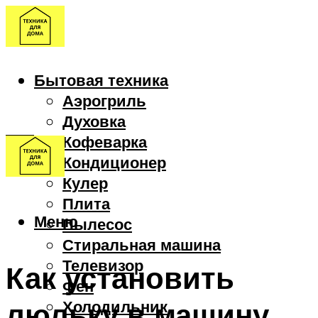
Бытовая техника
Аэрогриль
Духовка
Кофеварка
Кондиционер
Кулер
Плита
Меню
Пылесос
Стиральная машина
Телевизор
Как установить
Фен
люльку в машину
Холодильник