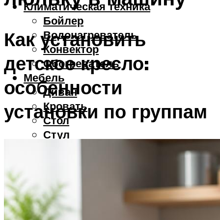
Климатическая техника
Бойлер
Как установить
Водонагреватель
Конвектор
детское кресло:
Обогреватель
Мебель
особенности
Диван
Кровать
установки по группам
Стол
Стул
Смартфоны
Меню