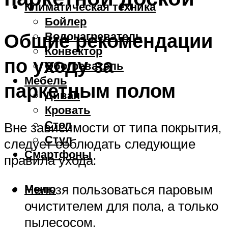
Климатическая техника
Бойлер
Общие рекомендации
Водонагреватель
Конвектор
по уходу за
Обогреватель
Мебель
паркетным полом
Диван
Кровать
Стол
Вне зависимости от типа покрытия,
Стул
следует соблюдать следующие
Смартфоны
правила ухода:
Меню
Нельзя пользоваться паровым
очистителем для пола, а только
пылесосом.