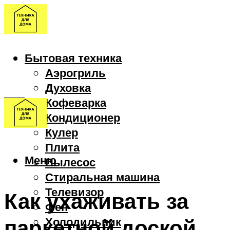
Бытовая техника
Аэрогриль
Духовка
Кофеварка
Кондиционер
Кулер
Плита
Меню
Пылесос
Стиральная машина
Телевизор
Как ухаживать за
Фен
паркетной доской
Холодильник