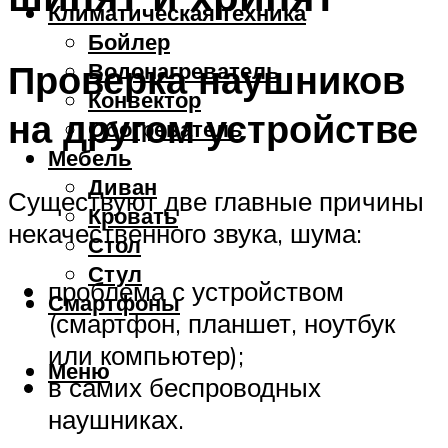
Климатическая техника
Бойлер
Проверка наушников
Водонагреватель
Конвектор
на другом устройстве
Обогреватель
Мебель
Диван
Существуют две главные причины
Кровать
некачественного звука, шума:
Стол
Стул
проблема с устройством
Смартфоны
(смартфон, планшет, ноутбук
или компьютер);
Меню
в самих беспроводных
наушниках.