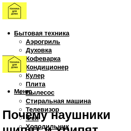
Бытовая техника
Аэрогриль
Духовка
Кофеварка
Кондиционер
Кулер
Плита
Меню
Пылесос
Стиральная машина
Телевизор
Почему наушники
Фен
шипят и хрипят
Холодильник