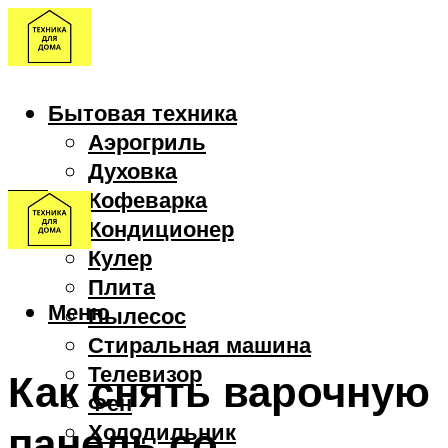
Бытовая техника
Аэрогриль
Духовка
Кофеварка
Кондиционер
Кулер
Плита
Меню
Пылесос
Стиральная машина
Телевизор
Как снять варочную
Фен
панель со
Холодильник