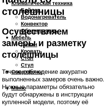
Климатическая техника
столешницы
Бойлер
Водонагреватель
Конвектор
Осуществляем
Обогреватель
Мебель
замеры и разметку
Диван
Кровать
столешницы
Стол
Стул
Точное соблюдение аккуратно
Смартфоны
выполненных замеров очень важно.
Нужные параметры обязательно
Меню
будут обнаружены в инструкции
купленной модели, поэтому её