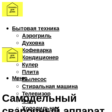
Бытовая техника
Аэрогриль
Духовка
Кофеварка
Кондиционер
Кулер
Плита
Меню
Пылесос
Стиральная машина
Телевизор
Самодельный
Фен
сварочный аппарат
Холодильник