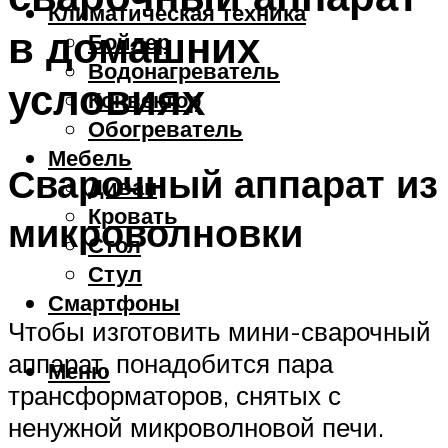
Климатическая техника
в домашних
Бойлер
Водонагреватель
условиях
Конвектор
Обогреватель
Мебель
Сварочный аппарат из
Диван
Кровать
микроволновки
Стол
Стул
Смартфоны
Чтобы изготовить мини-сварочный
аппарат, понадобится пара
Меню
трансформаторов, снятых с
ненужной микроволновой печи.