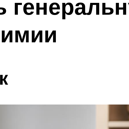
ь генераль
химии
к