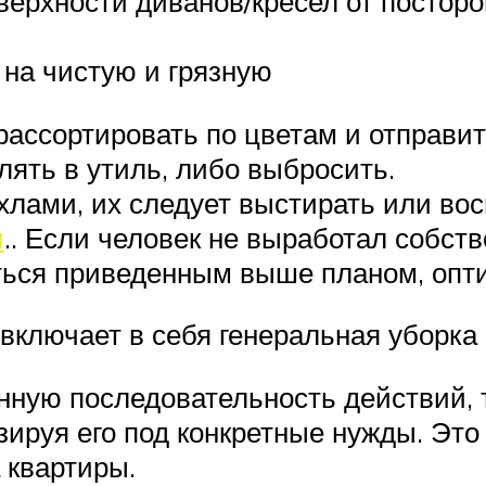
верхности диванов/кресел от посторо
 на чистую и грязную
рассортировать по цветам и отправи
ять в утиль, либо выбросить.
хлами, их следует выстирать или вос
и
.. Если человек не выработал собст
ться приведенным выше планом, опт
о включает в себя генеральная уборка
нную последовательность действий, 
руя его под конкретные нужды. Это и
 квартиры.