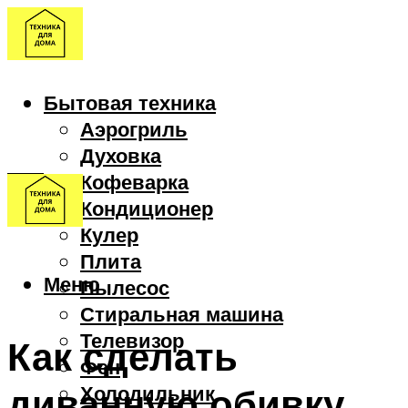
Бытовая техника
Аэрогриль
Духовка
Кофеварка
Кондиционер
Кулер
Плита
Меню
Пылесос
Стиральная машина
Телевизор
Как сделать
Фен
диванную обивку
Холодильник