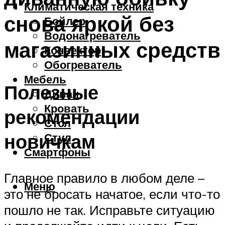
Климатическая техника
снова яркой без
Бойлер
Водонагреватель
магазинных средств
Конвектор
Обогреватель
Мебель
Полезные
Диван
Кровать
рекомендации
Стол
новичкам
Стул
Смартфоны
Главное правило в любом деле –
Меню
это не бросать начатое, если что-то
пошло не так. Исправьте ситуацию