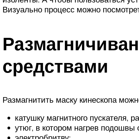
Визуально процесс можно посмотрет
Размагничива
средствами
Размагнитить маску кинескопа можно
катушку магнитного пускателя, р
утюг, в котором нагрев подошвы
электробритву;