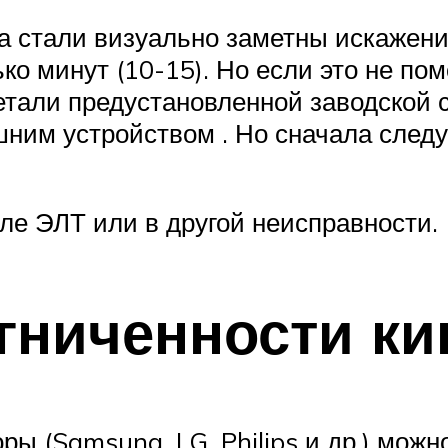
да стали визуально заметны искажен
о минут (10-15). Но если это не пом
али предустановленной заводской с
ним устройством . Но сначала след
ле ЭЛТ или в другой неисправности.
гниченности ки
ы (Samsung, LG, Philips и др.) можн