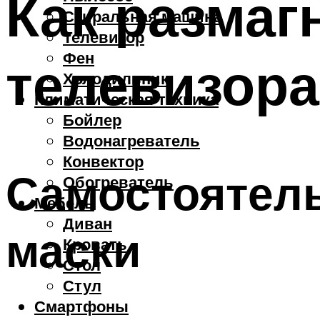
Как размаг
Стиральная машина
Телевизор
Фен
телевизора
Холодильник
Климатическая техника
Бойлер
Водонагреватель
Конвектор
Самостоятел
Обогреватель
Мебель
Диван
маски
Кровать
Стол
Стул
Смартфоны