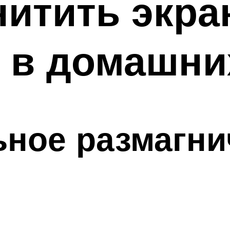
нитить экра
 в домашни
ьное размагни