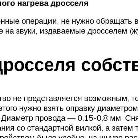
ного нагрева дросселя
нные операции, не нужно обращать 
же на звуки, издаваемые дросселем (
дросселя собст
тво не представляется возможным, т
того нужно взять оправку диаметром
Диаметр провода — 0,15-0,8 мм. Сня
ния со стандартной вилкой, а затем
тройством было удобно, на шнуре рас