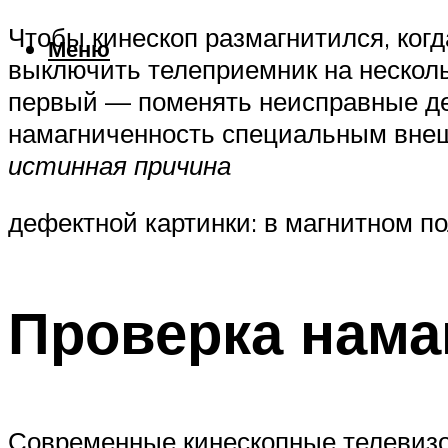
Чтобы кинескоп размагнитился, ког
Меню
выключить телеприемник на нескольк
первый — поменять неисправные дет
намагниченность специальным внеш
истинная причина
дефектной картинки: в магнитном по
Проверка нама
Современные кинескопные телевизор