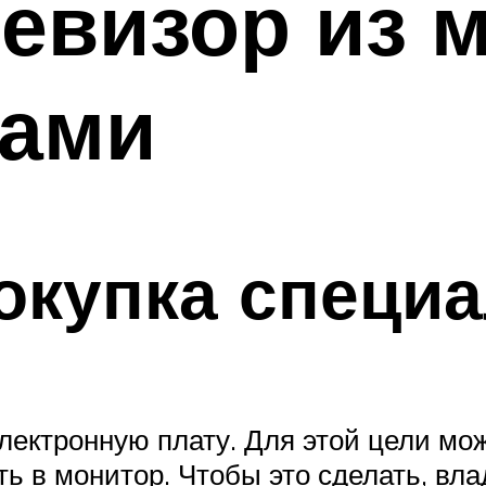
евизор из 
ками
окупка специ
лектронную плату. Для этой цели мож
ть в монитор. Чтобы это сделать, вл