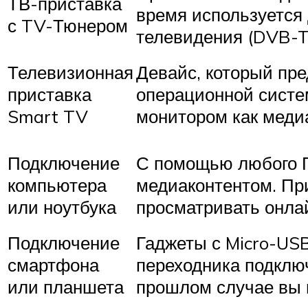
ТВ-приставка
время используется
с TV-Тюнером
телевидения (DVB-T2
Телевизионная
Девайс, который пре
приставка
операционной систе
Smart TV
монитором как меди
Подключение
С помощью любого 
компьютера
медиаконтентом. Пр
или ноутбука
просматривать онла
Подключение
Гаджеты с Micro-US
смартфона
переходника подключ
или планшета
прошлом случае вы 