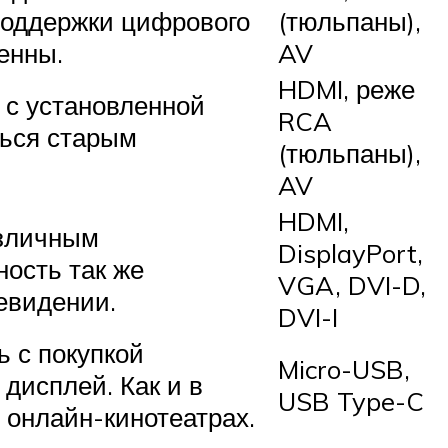
поддержки цифрового
(тюльпаны),
енны.
AV
HDMI, реже
 с установленной
RCA
ться старым
(тюльпаны),
AV
HDMI,
азличным
DisplayPort,
ость так же
VGA, DVI-D,
евидении.
DVI-I
 с покупкой
Micro-USB,
дисплей. Как и в
USB Type-C
 онлайн-кинотеатрах.