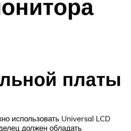
монитора
альной платы
но использовать Universal LCD
аделец должен обладать