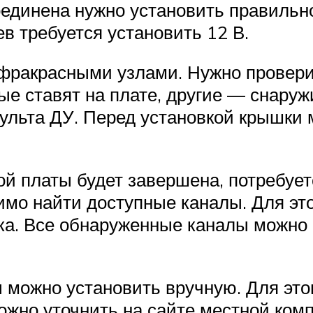
соединена нужно установить правиль
в требуется установить 12 В.
фракрасными узлами. Нужно проверит
рые ставят на плате, другие — снару
льта ДУ. Перед установкой крышки м
ной платы будет завершена, потребуе
мо найти доступные каналы. Для это
ка. Все обнаруженные каналы можно 
можно установить вручную. Для этого
ожно уточнить на сайте местной комп