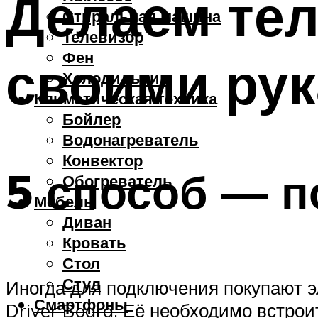
Делаем тел
Стиральная машина
Телевизор
Фен
своими ру
Холодильник
Климатическая техника
Бойлер
Водонагреватель
Конвектор
5 способ — п
Обогреватель
Мебель
Диван
Кровать
Стол
Стул
Иногда для подключения покупают э
Смартфоны
Driver Board. Её необходимо встрои