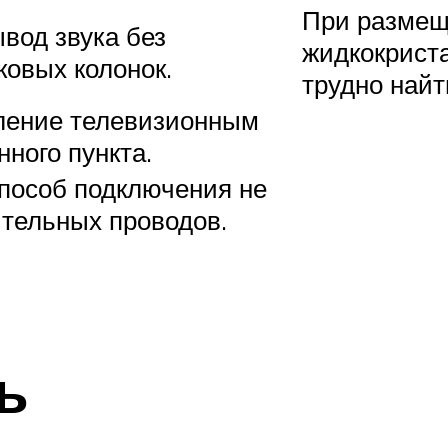
При размещ
вод звука без
жидкокрист
овых колонок.
трудно найт
ление телевизионным
ного пункта.
способ подключения не
ительных проводов.
ь