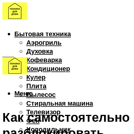
Бытовая техника
Аэрогриль
Духовка
Кофеварка
Кондиционер
Кулер
Плита
Меню
Пылесос
Стиральная машина
Телевизор
Как самостоятельно
Фен
разблокировать
Холодильник