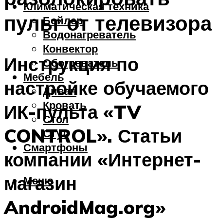
Климатическая техника
пульт от телевизора
Бойлер
Водонагреватель
Конвектор
Инструкция по
Обогреватель
Мебель
настройке обучаемого
Диван
Кровать
ИК-пульта «TV
Стол
CONTROL». Статьи
Стул
Смартфоны
компании «Интернет-
магазин
Меню
AndroidMag.org»