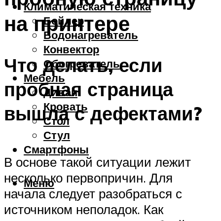
Климатическая техника
на принтере
Бойлер
Водонагреватель
Конвектор
Что делать, если
Обогреватель
Мебель
пробная страница
Диван
Кровать
вышла с дефектами?
Стол
Стул
Смартфоны
В основе такой ситуации лежит
несколько первопричин. Для
Меню
начала следует разобраться с
источником неполадок. Как