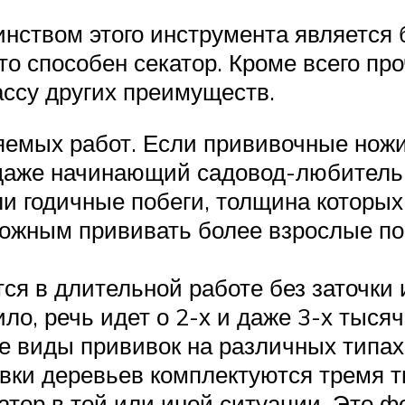
инством этого инструмента являетс
что способен секатор. Кроме всего пр
ссу других преимуществ.
яемых работ. Если прививочные ножи
 даже начинающий садовод-любитель
 годичные побеги, толщина которых 
ожным прививать более взрослые по
тся в длительной работе без заточки
ло, речь идет о 2-х и даже 3-х тысяч
 виды прививок на различных типах 
ивки деревьев комплектуются тремя 
тор в той или иной ситуации. Это ф