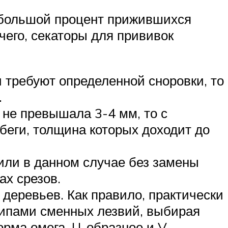
я большой процент прижившихся
очего, секаторы для прививок
 требуют определенной сноровки, то
.
не превышала 3-4 мм, то с
беги, толщина которых доходит до
 или в данном случае без замены
ах срезов.
деревьев. Как правило, практически
типами сменных лезвий, выбирая
орма омега, U-образное и V-