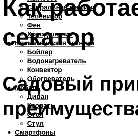
Как работа
Стиральная машина
Телевизор
Фен
секатор
Холодильник
Климатическая техника
Бойлер
Водонагреватель
Конвектор
Садовый при
Обогреватель
Мебель
Диван
преимуществ
Кровать
Стол
Стул
Смартфоны