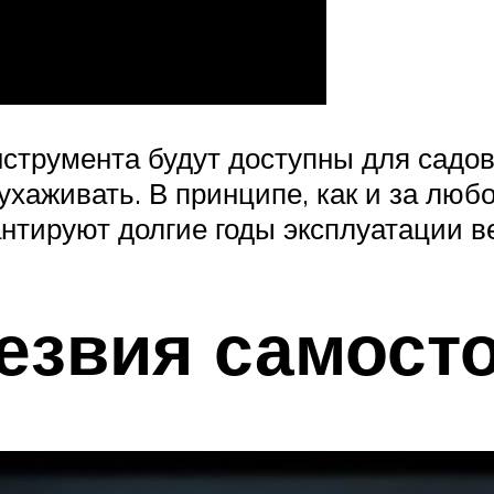
трумента будут доступны для садово
хаживать. В принципе, как и за люб
антируют долгие годы эксплуатации в
езвия самост