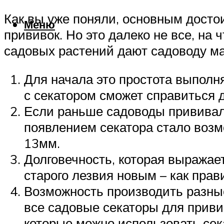
Как вы уже поняли, основным досто
Меню
прививок. Но это далеко не все, на 
садовых растений дают садоводу ма
Для начала это простота выполн
с секатором сможет справиться
Если раньше садоводы прививали
появлением секатора стало возм
13мм.
Долговечность, которая выражае
старого лезвия новым – как прави
Возможность производить разные
все садовые секаторы для прив
которые можно использовать сека