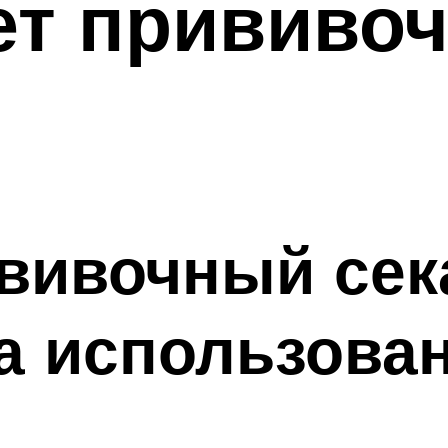
ет прививо
вивочный сек
а использова