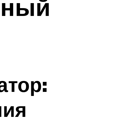
чный
атор:
ния