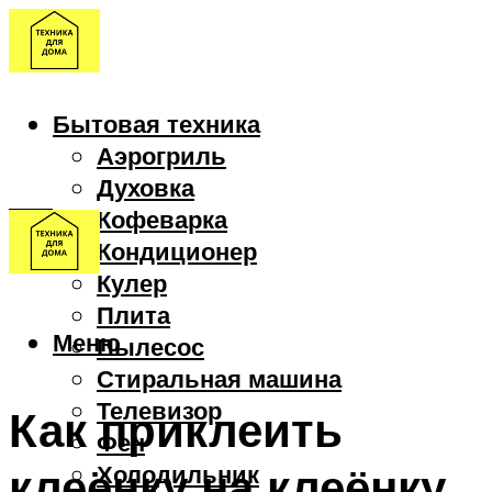
Бытовая техника
Аэрогриль
Духовка
Кофеварка
Кондиционер
Кулер
Плита
Меню
Пылесос
Стиральная машина
Телевизор
Как приклеить
Фен
клеёнку на клеёнку
Холодильник