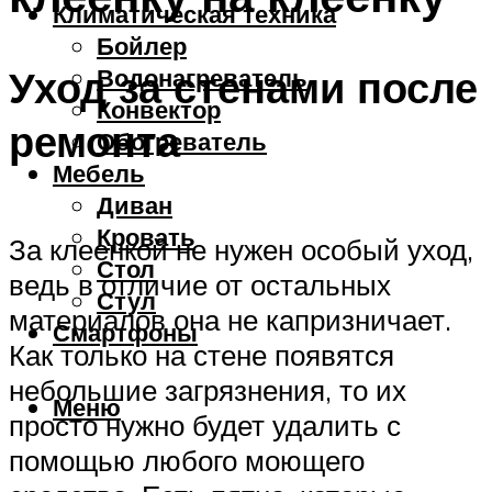
Климатическая техника
Бойлер
Уход за стенами после
Водонагреватель
Конвектор
ремонта
Обогреватель
Мебель
Диван
Кровать
За клеенкой не нужен особый уход,
Стол
ведь в отличие от остальных
Стул
материалов она не капризничает.
Смартфоны
Как только на стене появятся
небольшие загрязнения, то их
Меню
просто нужно будет удалить с
помощью любого моющего