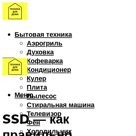
Бытовая техника
Аэрогриль
Духовка
Кофеварка
Кондиционер
Кулер
Плита
Меню
Пылесос
Стиральная машина
Телевизор
SSD — как
Фен
правильно
Холодильник