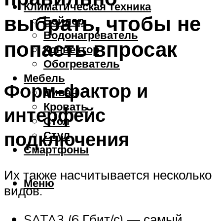
Климатическая техника
выбрать, чтобы не
Бойлер
Водонагреватель
попасть впросак
Конвектор
Обогреватель
Мебель
Форм-фактор и
Диван
Кровать
интерфейс
Стол
подключения
Стул
Смартфоны
Их также насчитывается несколько
Меню
видов.
SATA3 (6 Гбит/с) — самый