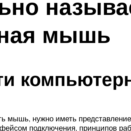
ьно называ
ная мышь
ти компьюте
ть мышь, нужно иметь представление
рфейсом подключения, принципов ра