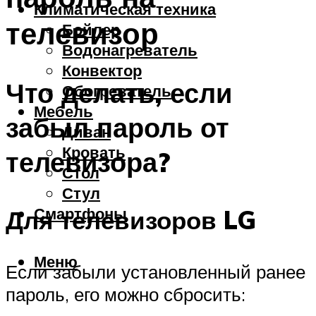
Климатическая техника
телевизор
Бойлер
Водонагреватель
Конвектор
Что делать, если
Обогреватель
Мебель
забыл пароль от
Диван
Кровать
телевизора?
Стол
Стул
Смартфоны
Для телевизоров LG
Меню
Если забыли установленный ранее
пароль, его можно сбросить: