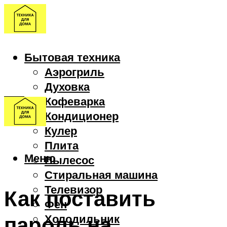
Бытовая техника
Аэрогриль
Духовка
Кофеварка
Кондиционер
Кулер
Плита
Меню
Пылесос
Стиральная машина
Телевизор
Как поставить
Фен
пароль на
Холодильник