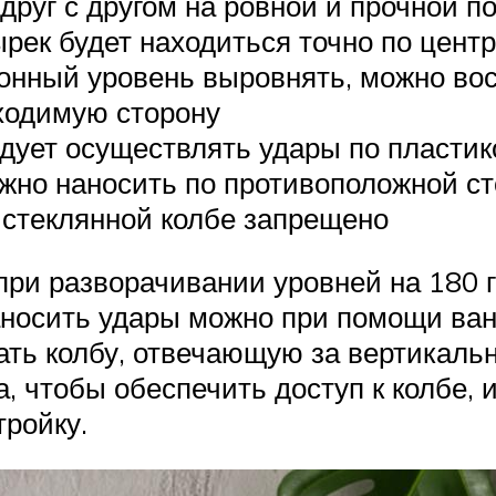
друг с другом на ровной и прочной п
рек будет находиться точно по центр
онный уровень выровнять, можно вос
ходимую сторону
едует осуществлять удары по пластик
ужно наносить по противоположной с
о стеклянной колбе запрещено
при разворачивании уровней на 180 г
наносить удары можно при помощи ван
ть колбу, отвечающую за вертикальн
а, чтобы обеспечить доступ к колбе,
тройку.