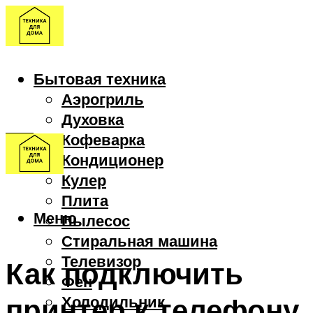
Бытовая техника
Аэрогриль
Духовка
Кофеварка
Кондиционер
Кулер
Плита
Меню
Пылесос
Стиральная машина
Телевизор
Как подключить
Фен
принтер к телефону
Холодильник