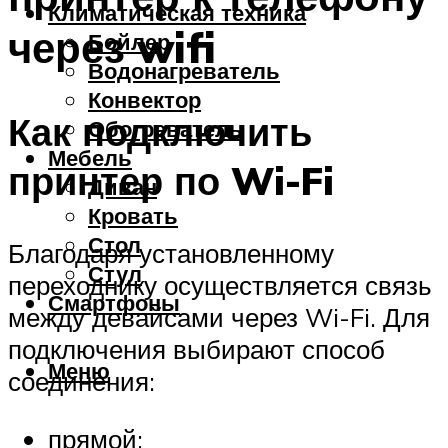
Климатическая техника
через wifi
Бойлер
Водонагреватель
Конвектор
Как подключить
Обогреватель
Мебель
принтер по Wi-Fi
Диван
Кровать
Стол
Благодаря установленному
Стул
переходнику осуществляется связь
Смартфоны
между девайсами через Wi-Fi. Для
подключения выбирают способ
Меню
соединения:
прямой;