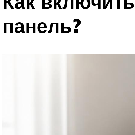
Как включит
панель?