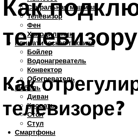
Как подкл
Стиральная машина
Телевизор
Фен
телевизору
Холодильник
Климатическая техника
Бойлер
Водонагреватель
Конвектор
Как отрегули
Обогреватель
Мебель
Диван
телевизоре?
Кровать
Стол
Стул
Смартфоны