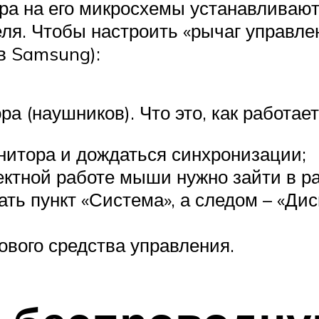
а на его микросхемы устанавливают
ля. Чтобы настроить «рычаг управле
в Samsung):
а (наушников). Что это, как работает
онитора и дождаться синхронизации;
ктной работе мыши нужно зайти в р
ть пункт «Система», а следом – «Ди
вого средства управления.