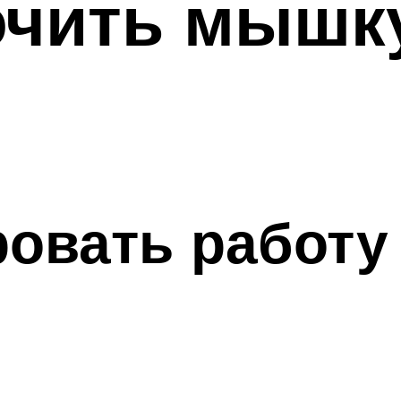
ючить мышку
ровать работу