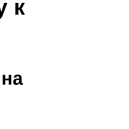
 к
 на