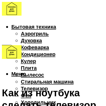
Бытовая техника
Аэрогриль
Духовка
Кофеварка
Кондиционер
Кулер
Плита
Меню
Пылесос
Стиральная машина
Телевизор
Как из ноутбука
Фен
сделать телевизор
Холодильник