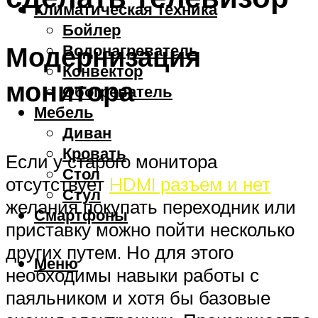
Климатическая техника
Бойлер
Модернизация
Водонагреватель
Конвектор
монитора
Обогреватель
Мебель
Диван
Кровать
Если у старого монитора
Стол
отсутствует
HDMI разъем и нет
Стул
желания покупать переходник или
Смартфоны
приставку можно пойти несколько
других путем. Но для этого
Меню
необходимы навыки работы с
паяльником и хотя бы базовые