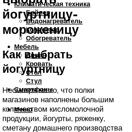
Климатическая техника
йогуртницу-
Бойлер
Водонагреватель
мороженицу
Конвектор
Обогреватель
Мебель
Как выбрать
Диван
Кровать
йогуртницу
Стол
Стул
Смартфоны
Несмотря на то, что полки
магазинов наполнены большим
количеством кисломолочной
Меню
продукции, йогурты, ряженку,
сметану домашнего производства