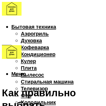
Бытовая техника
Аэрогриль
Духовка
Кофеварка
Кондиционер
Кулер
Плита
Меню
Пылесос
Стиральная машина
Телевизор
Как правильно
Фен
выбрать
Холодильник