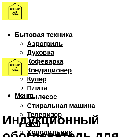
Бытовая техника
Аэрогриль
Духовка
Кофеварка
Кондиционер
Кулер
Плита
Меню
Пылесос
Стиральная машина
Телевизор
Индукционный
Фен
обогреватель для
Холодильник