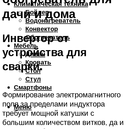
Климатическая техника
дачи и дома
Бойлер
Водонагреватель
Конвектор
Инвертор от
Обогреватель
Мебель
устройства для
Диван
Кровать
сварки.
Стол
Стул
Смартфоны
Формирование электромагнитного
поля за пределами индуктора
Меню
требует мощной катушки с
большим количеством витков, да и