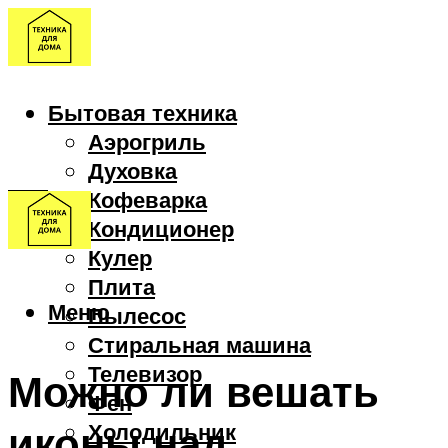
Бытовая техника
Аэрогриль
Духовка
Кофеварка
Кондиционер
Кулер
Плита
Меню
Пылесос
Стиральная машина
Телевизор
Можно ли вешать
Фен
иконы над
Холодильник