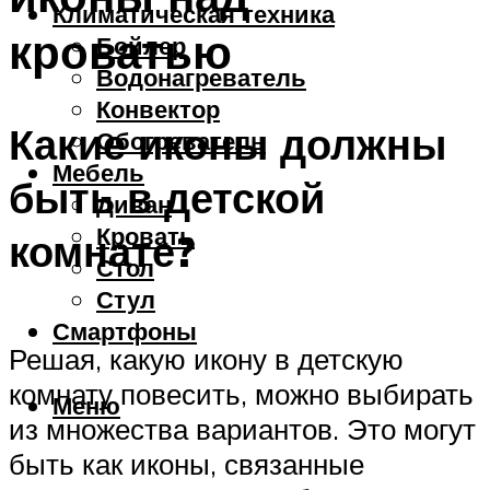
Климатическая техника
кроватью
Бойлер
Водонагреватель
Конвектор
Какие иконы должны
Обогреватель
Мебель
быть в детской
Диван
Кровать
комнате?
Стол
Стул
Смартфоны
Решая, какую икону в детскую
комнату повесить, можно выбирать
Меню
из множества вариантов. Это могут
быть как иконы, связанные