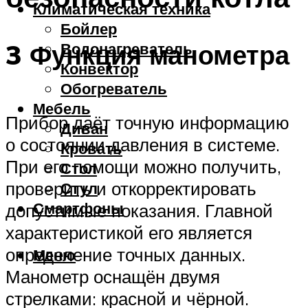
Климатическая техника
Бойлер
3 Функция манометра
Водонагреватель
Конвектор
Обогреватель
Мебель
Прибор даёт точную информацию
Диван
о состоянии давления в системе.
Кровать
При его помощи можно получить,
Стол
проверить и откорректировать
Стул
Смартфоны
допустимые показания. Главной
характеристикой его является
определение точных данных.
Меню
Манометр оснащён двумя
стрелками: красной и чёрной.