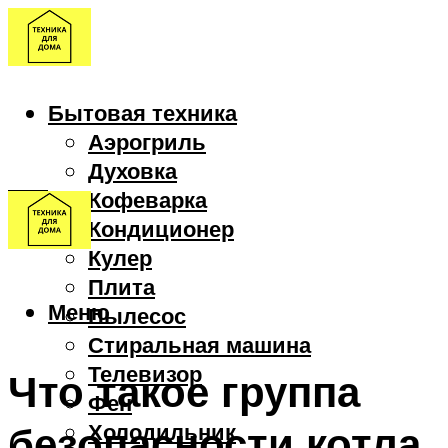
Бытовая техника
Аэрогриль
Духовка
Кофеварка
Кондиционер
Кулер
Плита
Меню
Пылесос
Стиральная машина
Телевизор
Что такое группа
Фен
безопасности котла
Холодильник