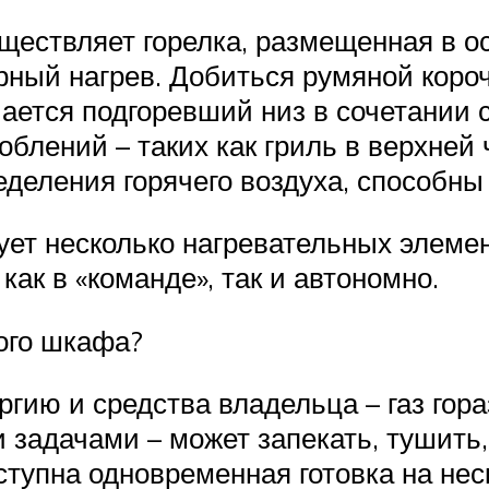
уществляет горелка, размещенная в 
рный нагрев. Добиться румяной короч
чается подгоревший низ в сочетании
блений – таких как гриль в верхней 
еления горячего воздуха, способны 
ует несколько нагревательных элемен
ак в «команде», так и автономно.
ого шкафа?
гию и средства владельца – газ гор
 задачами – может запекать, тушить,
ступна одновременная готовка на нес