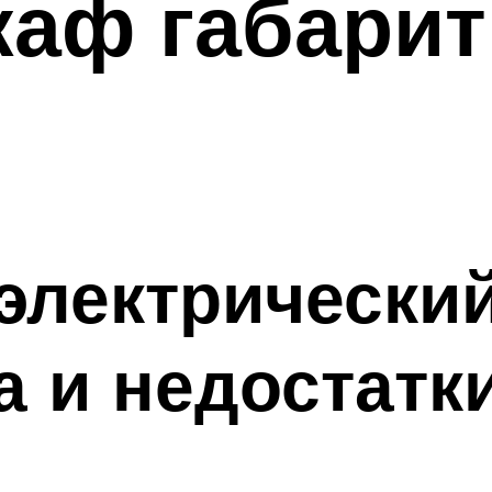
каф габарит
электрический
 и недостатк