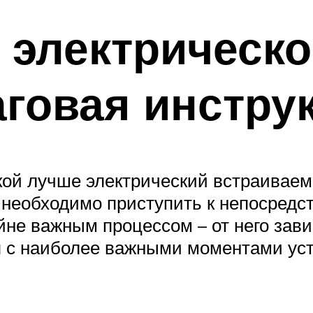
электрическо
говая инстру
какой лучше электрический встраивае
), необходимо приступить к непосред
йне важным процессом – от него зави
я с наиболее важными моментами уст