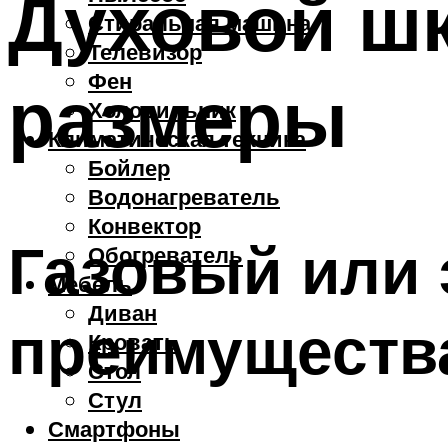
Духовой ш
Стиральная машина
Телевизор
Фен
размеры
Холодильник
Климатическая техника
Бойлер
Водонагреватель
Конвектор
Газовый или 
Обогреватель
Мебель
Диван
преимущества
Кровать
Стол
Стул
Смартфоны