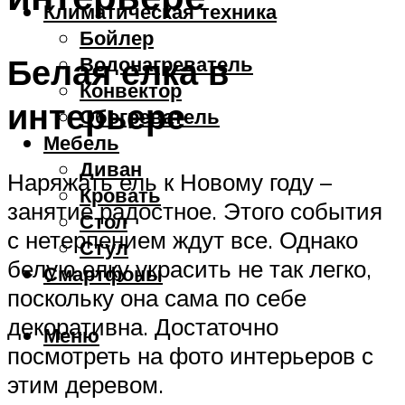
Климатическая техника
Бойлер
Белая елка в
Водонагреватель
Конвектор
интерьере
Обогреватель
Мебель
Диван
Наряжать ель к Новому году –
Кровать
занятие радостное. Этого события
Стол
с нетерпением ждут все. Однако
Стул
белую елку украсить не так легко,
Смартфоны
поскольку она сама по себе
декоративна. Достаточно
Меню
посмотреть на фото интерьеров с
этим деревом.