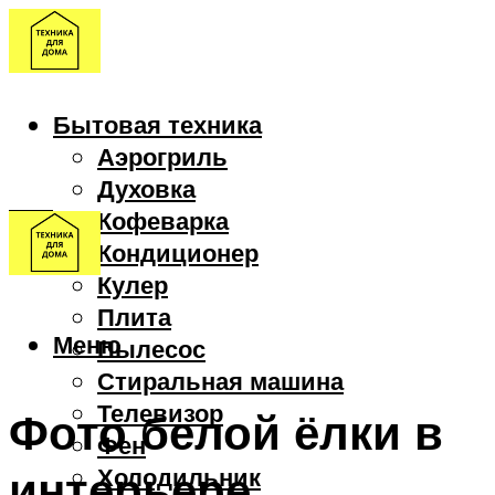
Бытовая техника
Аэрогриль
Духовка
Кофеварка
Кондиционер
Кулер
Плита
Меню
Пылесос
Стиральная машина
Телевизор
Фото белой ёлки в
Фен
интерьере
Холодильник