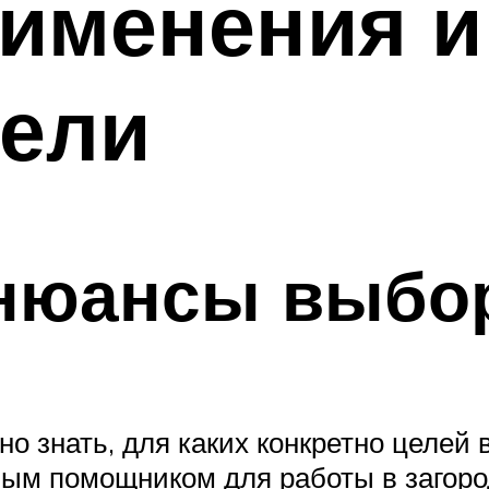
именения и
рели
 нюансы выбо
о знать, для каких конкретно целей 
ым помощником для работы в загород