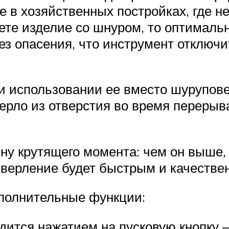
 в хозяйственных постройках, где не
аете изделие со шнуром, то оптималь
ез опасения, что инструмент отключи
и использовании ее вместо шуруповер
верло из отверстия во время перерыв
ну крутящего момента: чем он выше, 
 сверление будет быстрым и качеств
полнительные функции:
дится нажатием на пусковую кнопку 