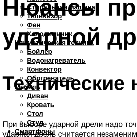
Нюансы пр
Стиральная машина
Телевизор
Фен
ударной д
Холодильник
Климатическая техника
Бойлер
Водонагреватель
Конвектор
Технические
Обогреватель
Мебель
Диван
Кровать
Стол
Стул
При выборе ударной дрели надо точн
Смартфоны
ударная дрель считается незаменим