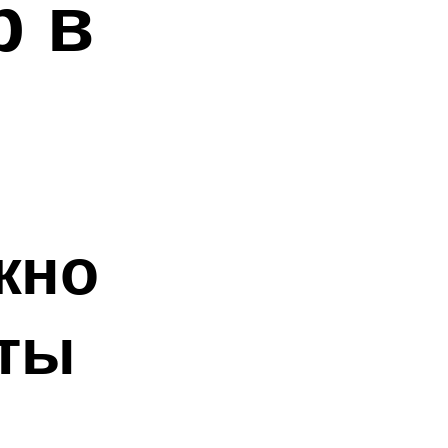
р в
жно
оты