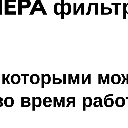
HEPA фильт
 которыми мо
во время раб