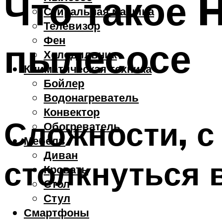
Что такое 
Стиральная машина
Телевизор
Фен
пылесосе
Холодильник
Климатическая техника
Бойлер
Водонагреватель
Конвектор
Сложности, с
Обогреватель
Мебель
Диван
столкнуться 
Кровать
Стол
Стул
Смартфоны