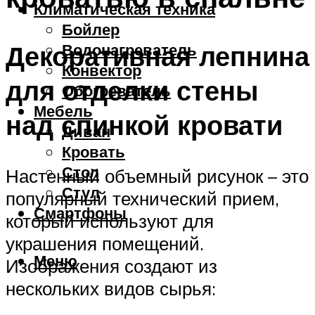
Климатическая техника
Бойлер
Декоративная лепнина
Водонагреватель
Конвектор
для отделки стены
Обогреватель
Мебель
над спинкой кровати
Диван
Кровать
Стол
Настенный объемный рисунок – это
Стул
популярный технический прием,
Смартфоны
который используют для
украшения помещений.
Меню
Изображения создают из
нескольких видов сырья: