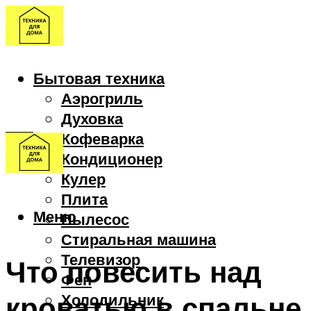
Бытовая техника
Аэрогриль
Духовка
Кофеварка
Кондиционер
Кулер
Плита
Меню
Пылесос
Стиральная машина
Телевизор
Что повесить над
Фен
кроватью в спальне
Холодильник