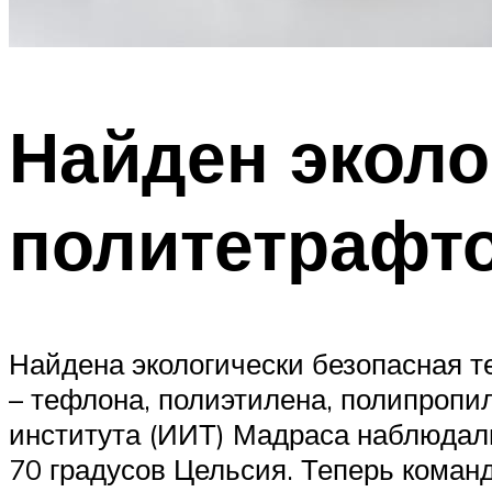
Найден экол
политетрафто
Найдена экологически безопасная т
– тефлона, полиэтилена, полипропил
института (ИИТ) Мадраса наблюдали
70 градусов Цельсия. Теперь коман