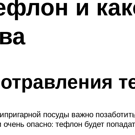
ефлон и ка
ва
 отравления 
ипригарной посуды важно позаботить
очень опасно: тефлон будет попадат