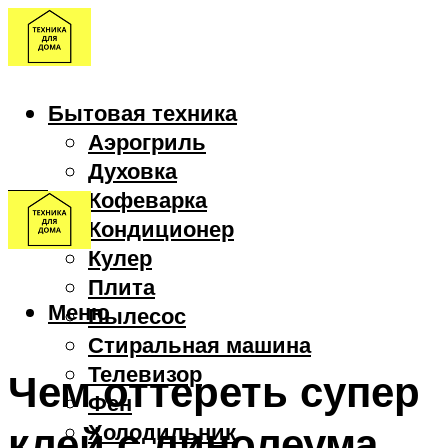
Бытовая техника
Аэрогриль
Духовка
Кофеварка
Кондиционер
Кулер
Плита
Меню
Пылесос
Стиральная машина
Телевизор
Чем оттереть супер
Фен
клей с линолеума
Холодильник