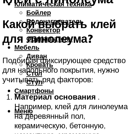
Климатическая техника
Бойлер
Какой выбрать клей
Водонагреватель
Конвектор
для линолеума?
Обогреватель
Мебель
Диван
Подбирая фиксирующее средство
Кровать
для напольного покрытия, нужно
Стол
учитывать ряд факторов:
Стул
Смартфоны
Материал основания
.
Например, клей для линолеума
Меню
на деревянный пол,
керамическую, бетонную,