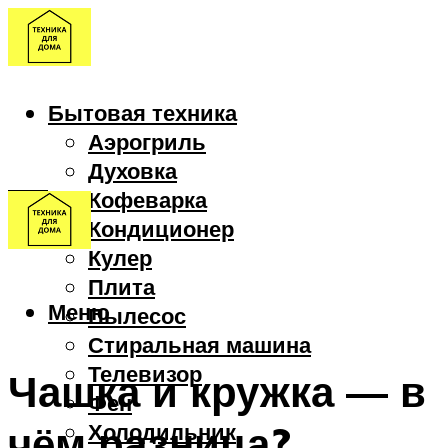
Бытовая техника
Аэрогриль
Духовка
Кофеварка
Кондиционер
Кулер
Плита
Меню
Пылесос
Стиральная машина
Телевизор
Чашка и кружка — в
Фен
чём разница?
Холодильник