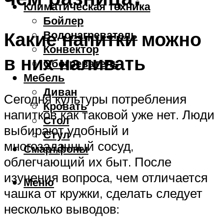
Климатическая техника
Бойлер
Какие напитки можно
Водонагреватель
Конвектор
в них наливать
Обогреватель
Мебель
Диван
Сегодня культуры потребления
Кровать
напитков как таковой уже нет. Люди
Стол
выбирают удобный и
Стул
многозадачный сосуд,
Смартфоны
облегчающий их быт. После
изучения вопроса, чем отличается
Меню
чашка от кружки, сделать следует
несколько выводов: