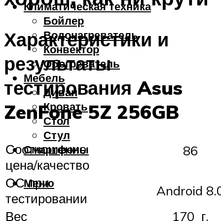
Климатическая техника
Бойлер
Характеристики и
Водонагреватель
Конвектор
результаты
Обогреватель
Мебель
тестирования Asus
Диван
Кровать
ZenFone 5Z 256GB
Стол
Стул
Соотношение
Смартфоны
86
цена/качество
ОС при
Меню
Android 8.
тестировании
Вес
170 г.