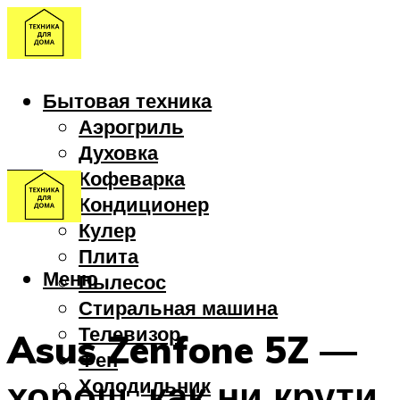
Бытовая техника
Аэрогриль
Духовка
Кофеварка
Кондиционер
Кулер
Плита
Меню
Пылесос
Стиральная машина
Телевизор
Asus Zenfone 5Z —
Фен
хорош, как ни крути
Холодильник