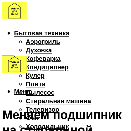
Бытовая техника
Аэрогриль
Духовка
Кофеварка
Кондиционер
Кулер
Плита
Меню
Пылесос
Стиральная машина
Телевизор
Меняем подшипник
Фен
на стиральной
Холодильник