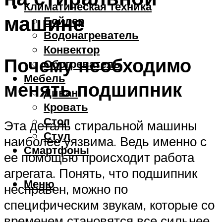
Климатическая техника
машине
Бойлер
Водонагреватель
Конвектор
Почему необходимо
Обогреватель
Мебель
менять подшипник
Диван
Кровать
Стол
Эта деталь стиральной машины
Стул
наиболее уязвима. Ведь именно с
Смартфоны
ее помощью происходит работа
агрегата. Понять, что подшипник
Меню
несправен, можно по
специфическим звукам, которые со
временем становятся все сильнее.