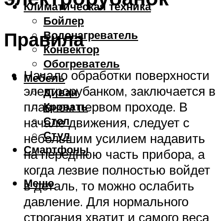
Климатическая техника
Бойлер
Правила
Водонагреватель
Конвектор
Обогреватель
Начало обработки поверхности
Мебель
электрорубанком, заключается в
Диван
плавном первом проходе. В
Кровать
Стол
начале движения, следует с
Стул
небольшим усилием надавить
Смартфоны
на переднюю часть прибора, а
когда лезвие полностью войдет
Меню
в деталь, то можно ослабить
давление. Для нормального
строгания хватит и самого веса