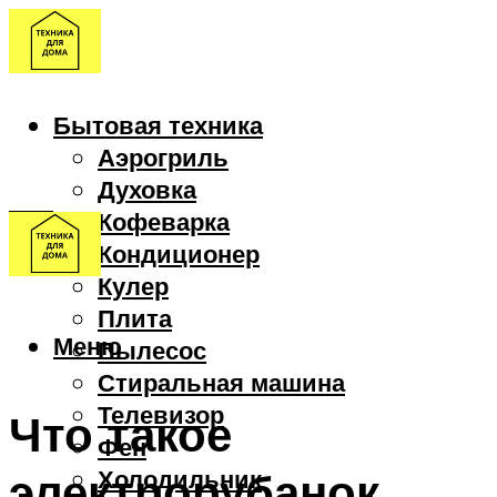
Бытовая техника
Аэрогриль
Духовка
Кофеварка
Кондиционер
Кулер
Плита
Меню
Пылесос
Стиральная машина
Телевизор
Что такое
Фен
электрорубанок
Холодильник