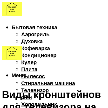
Бытовая техника
Аэрогриль
Духовка
Кофеварка
Кондиционер
Кулер
Плита
Меню
Пылесос
Стиральная машина
Телевизор
Виды кронштейнов
Фен
для телевизора на
Холодильник