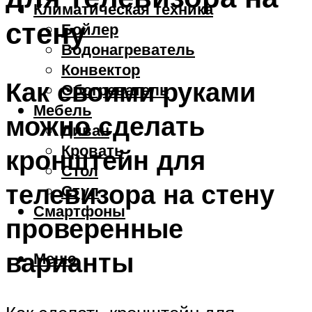
Климатическая техника
стену
Бойлер
Водонагреватель
Конвектор
Как своими руками
Обогреватель
Мебель
можно сделать
Диван
Кровать
кронштейн для
Стол
телевизора на стену
Стул
Смартфоны
проверенные
варианты
Меню