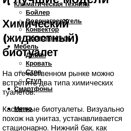
Климатическая техника
Бойлер
Химический
Водонагреватель
Конвектор
(жидкостный)
Обогреватель
Мебель
биотуалет
Диван
Кровать
Стол
На отечественном рынке можно
Стул
встретить два типа химических
Смартфоны
туалетов:
Меню
Кассетные биотуалеты. Визуально
похож на унитаз, устанавливается
стационарно. Нижний бак, как