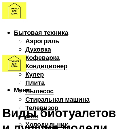
Бытовая техника
Аэрогриль
Духовка
Кофеварка
Кондиционер
Кулер
Плита
Меню
Пылесос
Стиральная машина
Телевизор
Виды биотуалетов
Фен
и лучшие модели
Холодильник