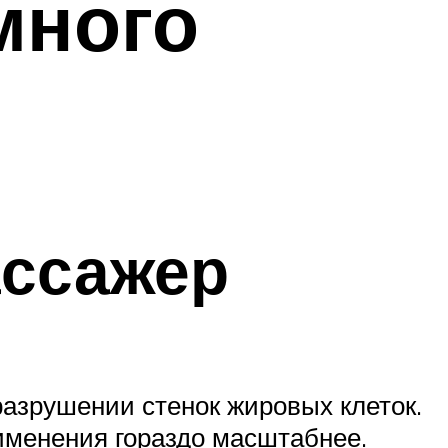
много
ассажер
азрушении стенок жировых клеток.
именения гораздо масштабнее.