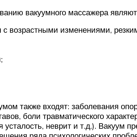
ванию вакуумного массажера являют
ая с возрастными изменениями, резк
;
умом также входят: заболевания опо
ставов, боли травматического характе
 усталость, неврит и т.д.). Вакуум п
решения ряда психологических пробл