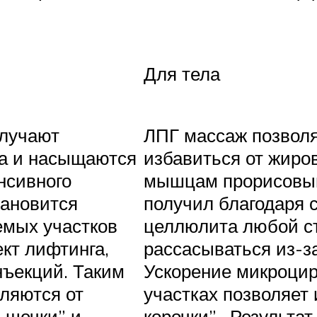
Для тела
олучают
ЛПГ массаж позволя
а и насыщаются
избавиться от жиро
нсивного
мышцам прорисовыв
тановится
получил благодаря 
емых участков
целлюлита любой ст
кт лифтинга,
рассасываться из-з
нъекций. Таким
Ускорение микроцир
ляются от
участках позволяет
 щечки” и
корочки”. Результат