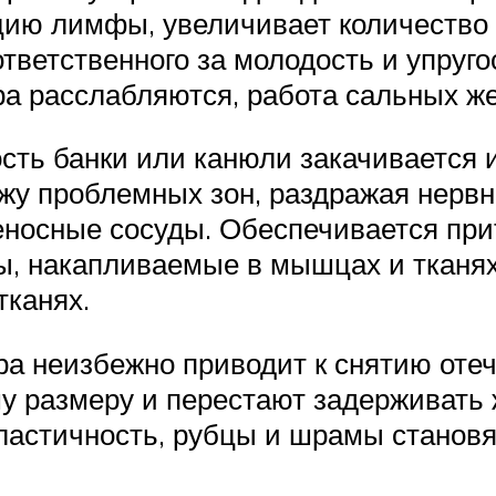
ию лимфы, увеличивает количество
тветственного за молодость и упруго
 расслабляются, работа сальных же
ость банки или канюли закачивается
ожу проблемных зон, раздражая нерв
носные сосуды. Обеспечивается прит
ы, накапливаемые в мышцах и тканях
тканях.
 неизбежно приводит к снятию отечн
 размеру и перестают задерживать ж
эластичность, рубцы и шрамы стано