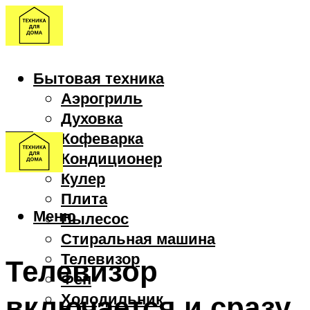
Бытовая техника
Аэрогриль
Духовка
Кофеварка
Кондиционер
Кулер
Плита
Меню
Пылесос
Стиральная машина
Телевизор
Телевизор
Фен
включается и сразу
Холодильник