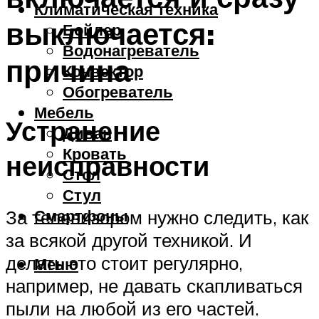
Климатическая техника
выключается:
Бойлер
Водонагреватель
причина
Конвектор
Обогреватель
Мебель
Устранение
Диван
Кровать
неисправности
Стол
Стул
Смартфоны
За телевизором нужно следить, как
за всякой другой техникой. И
делать это стоит регулярно,
Меню
например, не давать скапливаться
пыли на любой из его частей.