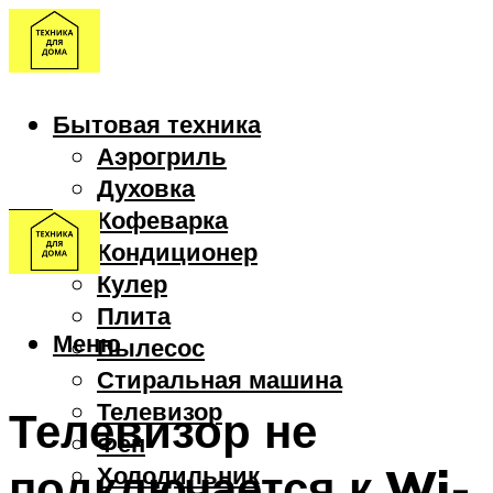
Бытовая техника
Аэрогриль
Духовка
Кофеварка
Кондиционер
Кулер
Плита
Меню
Пылесос
Стиральная машина
Телевизор
Телевизор не
Фен
подключается к Wi-
Холодильник