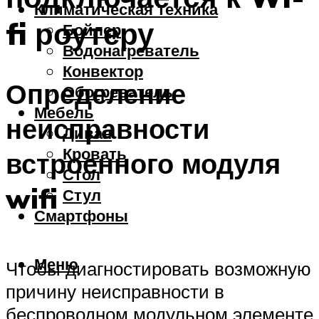
Климатическая техника
fi роутеру
Бойлер
Водонагреватель
Конвектор
Определение
Обогреватель
Мебель
неисправности
Диван
Кровать
встроенного модуля
Стол
wifi
Стул
Смартфоны
Меню
Чтобы диагностировать возможную
причину неисправности в
беспроводном модульном элементе