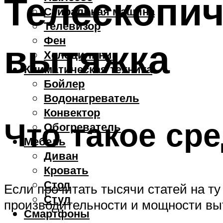
Телескопич
Стиральная машина
Телевизор
Фен
вытяжка
Холодильник
Климатическая техника
Бойлер
Водонагреватель
Конвектор
Что такое ср
Обогреватель
Мебель
Диван
Кровать
Стол
Если прочитать тысячи статей на ту
Стул
производительности и мощности вы
Смартфоны