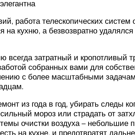
элегантна
ий, работа телескопических систем о
 на кухню, а безвозвратно удалялся
ню всегда затратный и кропотливый 
 заботой собранных вами для собств
нению с более масштабными задачами
чадцам.
монт из года в год, убирать следы к
сильный мороз или страдать от затхл
темы очистки воздуха – небольшие п
сть на кухне, и предотвратят даль