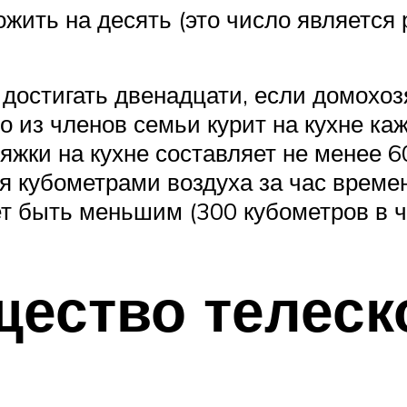
ожить на десять (это число являетс
остигать двенадцати, если домохозяй
-то из членов семьи курит на кухне к
жки на кухне составляет не менее 60
 кубометрами воздуха за час времен
жет быть меньшим (300 кубометров в 
ество телеск