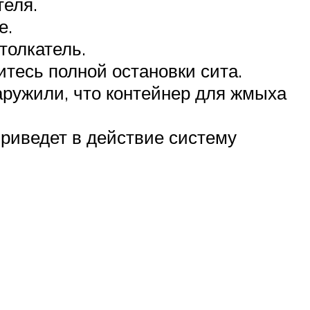
теля.
е.
толкатель.
тесь полной остановки сита.
аружили, что контейнер для жмыха
приведет в действие систему