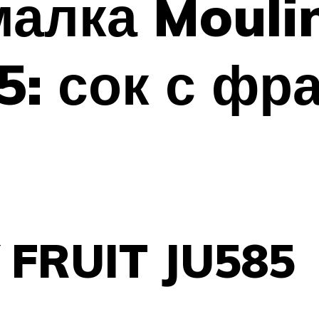
алка Mouli
5: сок с фр
 FRUIT JU585