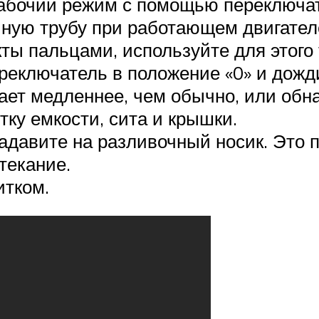
рабочий режим с помощью переключа
чную трубу при работающем двигател
ты пальцами, используйте для этого 
реключатель в положение «0» и дожди
кает медленнее, чем обычно, или обн
тку емкости, сита и крышки.
Надавите на разливочный носик. Это 
текание.
итком.