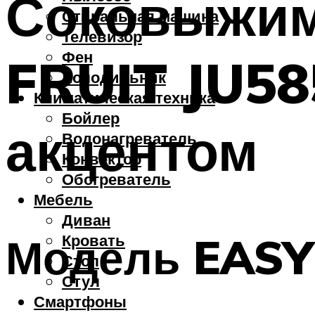
Соковыжим
Стиральная машина
Телевизор
Фен
FRUIT JU58
Холодильник
Климатическая техника
Бойлер
акцентом
Водонагреватель
Конвектор
Обогреватель
Мебель
Диван
Модель EASY
Кровать
Стол
Стул
Смартфоны