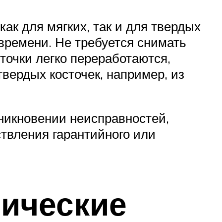
ак для мягких, так и для твердых
 времени. Не требуется снимать
сточки легко переработаются,
твердых косточек, например, из
зникновении неисправностей,
твления гарантийного или
гические