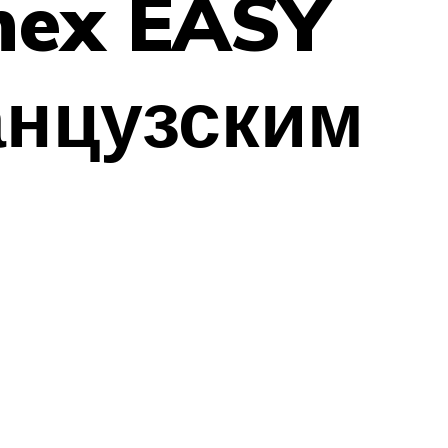
nex EASY
анцузским