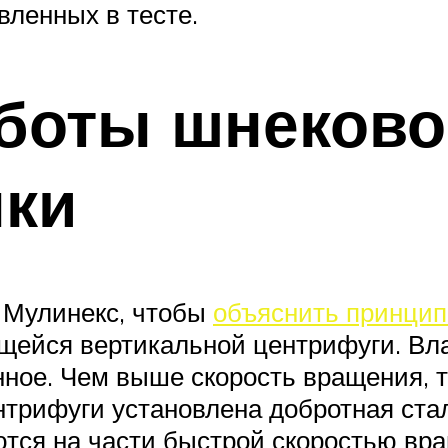
вленных в тесте.
боты шнеково
ки
 Мулинекс, чтобы
объяснить принцип
щейся вертикальной центрифуги. Вл
ное. Чем выше скорость вращения, т
нтрифуги установлена добротная ста
тся на части быстрой скоростью вра