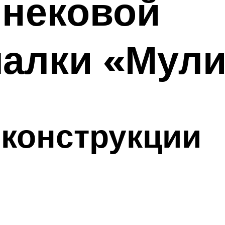
шнековой
алки «Мули
конструкции