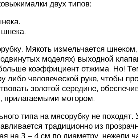
ковыжималки двух типов:
нека.
 шнека.
убку. Мякоть измельчается шнеком, 
одвинутых моделях) выходной клапа
м больше коэффициент отжима. Но! Т
у либо человеческой руке, чтобы пр
твовать золотой середине, обеспеч
, прилагаемыми мотором.
ого типа на мясорубку не походят. 
тавливается традиционно из прозрачн
я на 3 – 4 см по диаметру, нежели ч