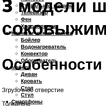
3 модели 
Стиральная машина
Телевизор
Фен
соковыжим
Холодильник
Климатическая техника
Бойлер
Водонагреватель
Конвектор
Особенности 
Обогреватель
Мебель
Диван
Кровать
Стол
Згрузочное отверстие
Стул
Смартфоны
Толкатель