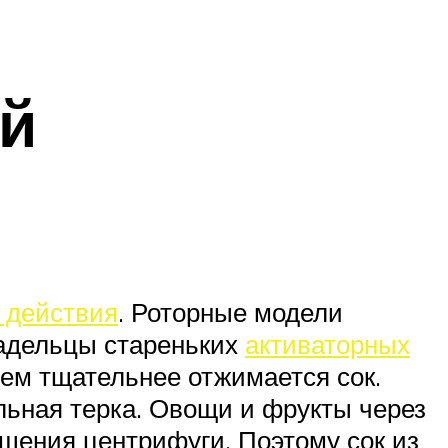
й
 действия
. Роторные модели
адельцы стареньких
активаторных
ем тщательнее отжимается сок.
льная терка. Овощи и фрукты через
щения центрифуги. Поэтому сок из